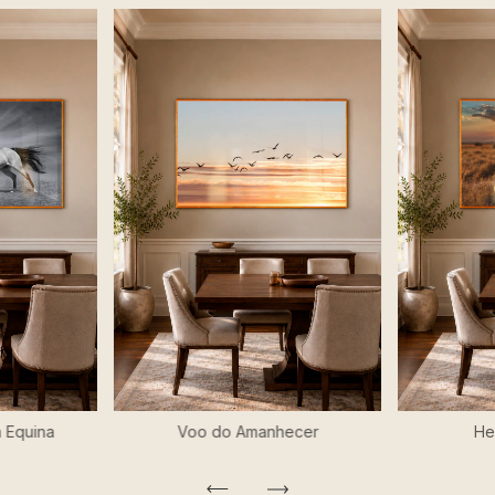
a Equina
Voo do Amanhecer
He