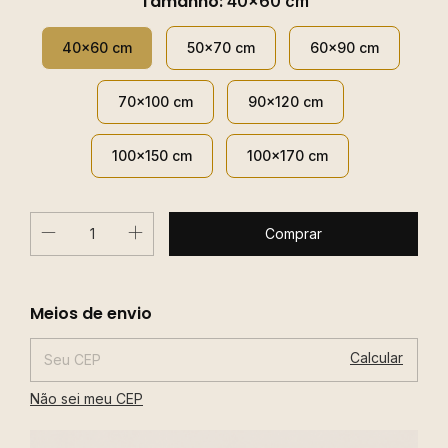
Tamanho:
40x60 cm
40x60 cm
50x70 cm
60x90 cm
70x100 cm
90x120 cm
100x150 cm
100x170 cm
Alterar CEP
Entregas para o CEP:
Meios de envio
Calcular
Não sei meu CEP