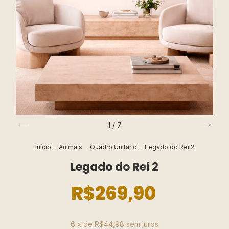
1
/
7
Início
.
Animais
.
Quadro Unitário
.
Legado do Rei 2
Legado do Rei 2
R$269,90
6
x de
R$44,98
sem juros