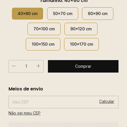
Tamanho:
40x60 cm
40x60 cm
50x70 cm
60x90 cm
70x100 cm
90x120 cm
100x150 cm
100x170 cm
Alterar CEP
Entregas para o CEP:
Meios de envio
Calcular
Não sei meu CEP