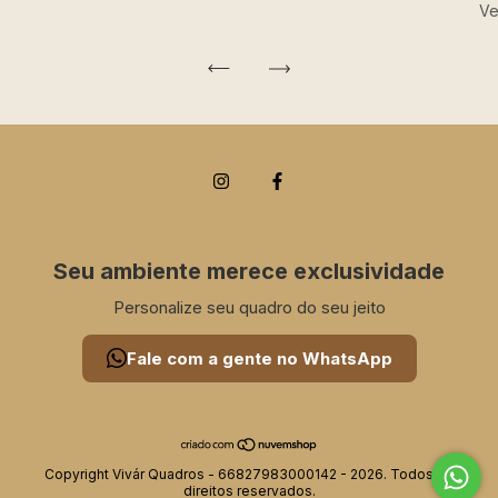
Ve
Seu ambiente merece exclusividade
Personalize seu quadro do seu jeito
Fale com a gente no WhatsApp
Copyright Vivár Quadros - 66827983000142 - 2026. Todos os
direitos reservados.