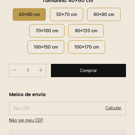
Tamanho:
40x60 cm
40x60 cm
50x70 cm
60x90 cm
70x100 cm
90x120 cm
100x150 cm
100x170 cm
Alterar CEP
Entregas para o CEP:
Meios de envio
Calcular
Não sei meu CEP