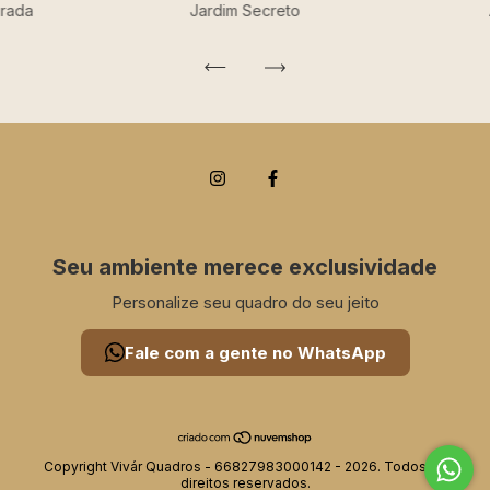
urada
Jardim Secreto
Seu ambiente merece exclusividade
Personalize seu quadro do seu jeito
Fale com a gente no WhatsApp
Copyright Vivár Quadros - 66827983000142 - 2026. Todos os
direitos reservados.