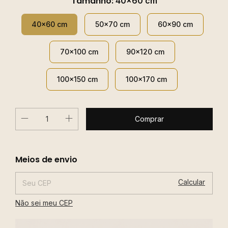
Tamanho:
40x60 cm
40x60 cm
50x70 cm
60x90 cm
70x100 cm
90x120 cm
100x150 cm
100x170 cm
Alterar CEP
Entregas para o CEP:
Meios de envio
Calcular
Não sei meu CEP