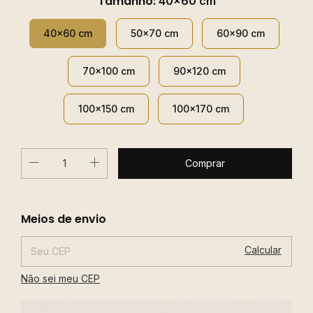
Tamanho:
40x60 cm
40x60 cm
50x70 cm
60x90 cm
70x100 cm
90x120 cm
100x150 cm
100x170 cm
Alterar CEP
Entregas para o CEP:
Meios de envio
Calcular
Não sei meu CEP