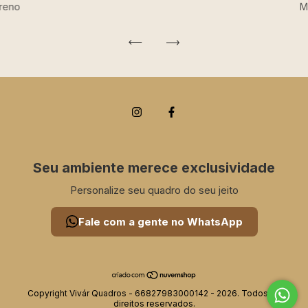
ereno
M
Seu ambiente merece exclusividade
Personalize seu quadro do seu jeito
Fale com a gente no WhatsApp
Copyright Vivár Quadros - 66827983000142 - 2026. Todos os
direitos reservados.