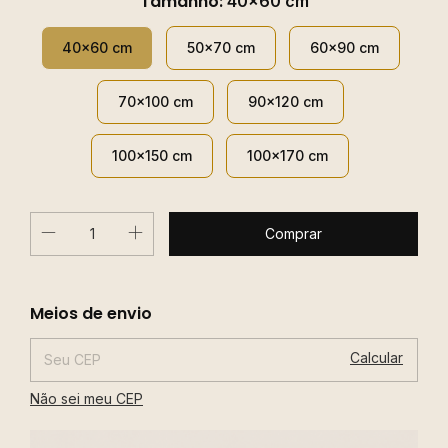
Tamanho:
40x60 cm
40x60 cm
50x70 cm
60x90 cm
70x100 cm
90x120 cm
100x150 cm
100x170 cm
Alterar CEP
Entregas para o CEP:
Meios de envio
Calcular
Não sei meu CEP