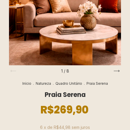
1
/
8
Início
.
Natureza
.
Quadro Unitário
.
Praia Serena
Praia Serena
R$269,90
6
x de
R$44,98
sem juros