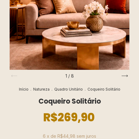
1
/
8
Início
.
Natureza
.
Quadro Unitário
.
Coqueiro Solitário
Coqueiro Solitário
R$269,90
6
x de
R$44,98
sem juros