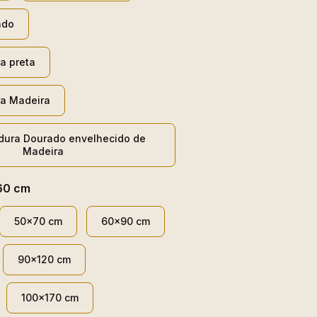
ado
a preta
a Madeira
dura Dourado envelhecido de
Madeira
60 cm
50x70 cm
60x90 cm
90x120 cm
100x170 cm