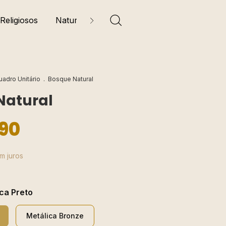
Religiosos
Natureza
Florais e Folhagens
Sobre
uadro Unitário
.
Bosque Natural
Natural
90
m juros
ca Preto
Metálica Bronze