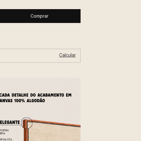
Alterar CEP
P:
Calcular