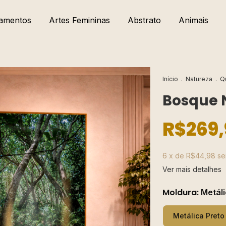
amentos
Artes Femininas
Abstrato
Animais
Início
.
Natureza
.
Q
Bosque 
R$269,
6
x de
R$44,98
se
Ver mais detalhes
Moldura:
Metáli
Metálica Preto