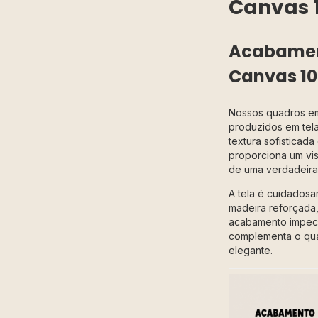
Canvas 
Acabament
Canvas 1
Nossos quadros 
produzidos em tela 
textura sofisticad
proporciona um vis
de uma verdadeira 
A tela é cuidadosa
madeira reforçada,
acabamento impecá
complementa o qu
elegante.