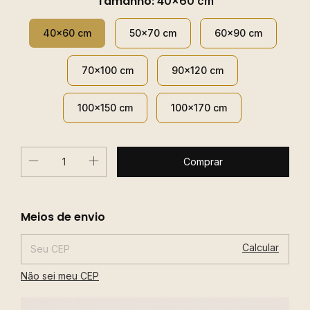
Tamanho:
40x60 cm
40x60 cm
50x70 cm
60x90 cm
70x100 cm
90x120 cm
100x150 cm
100x170 cm
Alterar CEP
Entregas para o CEP:
Meios de envio
Calcular
Não sei meu CEP