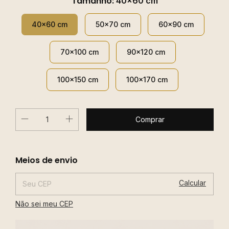
Tamanho:
40x60 cm
40x60 cm
50x70 cm
60x90 cm
70x100 cm
90x120 cm
100x150 cm
100x170 cm
Alterar CEP
Entregas para o CEP:
Meios de envio
Calcular
Não sei meu CEP