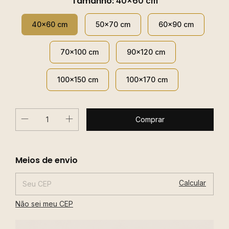
Tamanho:
40x60 cm
40x60 cm
50x70 cm
60x90 cm
70x100 cm
90x120 cm
100x150 cm
100x170 cm
Alterar CEP
Entregas para o CEP:
Meios de envio
Calcular
Não sei meu CEP