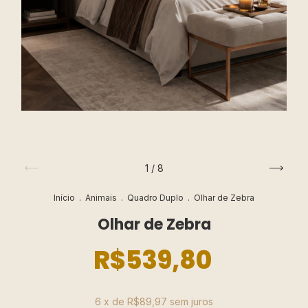
1
/
8
Início
.
Animais
.
Quadro Duplo
.
Olhar de Zebra
Olhar de Zebra
R$539,80
6
x de
R$89,97
sem juros