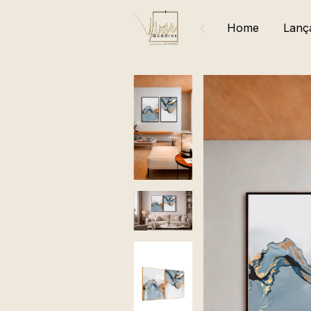
Home
Lanç