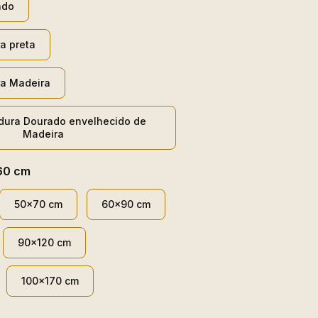
ado
a preta
a Madeira
dura Dourado envelhecido de
Madeira
60 cm
50x70 cm
60x90 cm
90x120 cm
100x170 cm