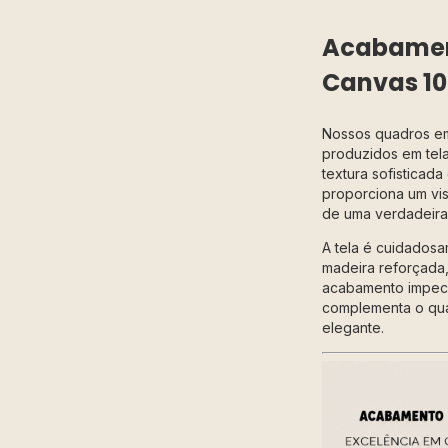
Acabament
Canvas 1
Nossos quadros 
produzidos em tela 
textura sofisticad
proporciona um vis
de uma verdadeira 
A tela é cuidadosa
madeira reforçada,
acabamento impecá
complementa o qu
elegante.