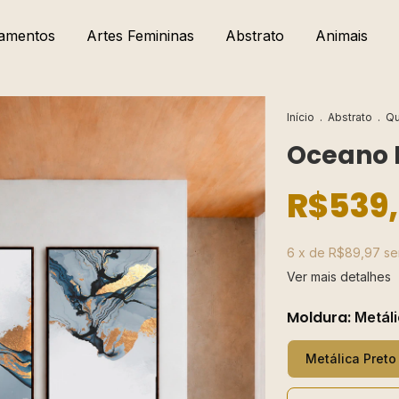
amentos
Artes Femininas
Abstrato
Animais
Início
.
Abstrato
.
Qu
Oceano 
R$539
6
x de
R$89,97
se
Ver mais detalhes
Moldura:
Metáli
Metálica Preto