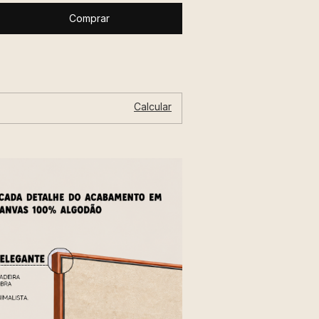
Alterar CEP
P:
Calcular