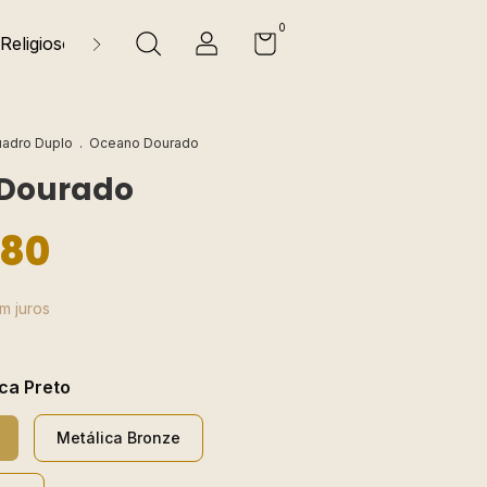
0
Religiosos
Natureza
Florais e Folhagens
Sobre
adro Duplo
.
Oceano Dourado
Dourado
,80
m juros
ca Preto
Metálica Bronze