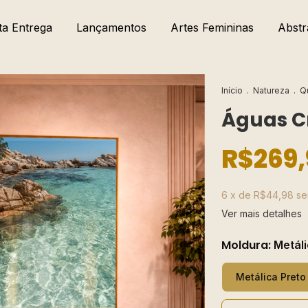
ta Entrega
Lançamentos
Artes Femininas
Abstr
Início
.
Natureza
.
Q
Águas Cr
R$269,
6
x de
R$44,98
se
Ver mais detalhes
Moldura:
Metáli
Metálica Preto