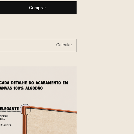
Alterar CEP
P:
Calcular