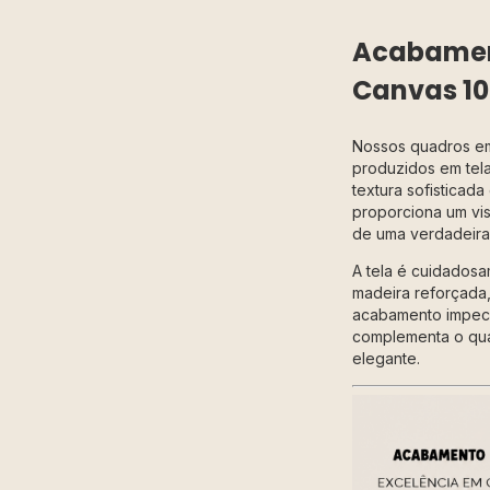
Acabament
Canvas 1
Nossos quadros 
produzidos em tela 
textura sofisticad
proporciona um vis
de uma verdadeira 
A tela é cuidadosa
madeira reforçada,
acabamento impecá
complementa o qu
elegante.