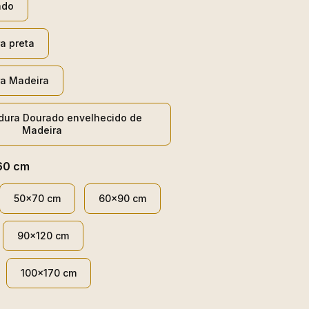
ado
a preta
a Madeira
dura Dourado envelhecido de
Madeira
60 cm
50x70 cm
60x90 cm
90x120 cm
100x170 cm