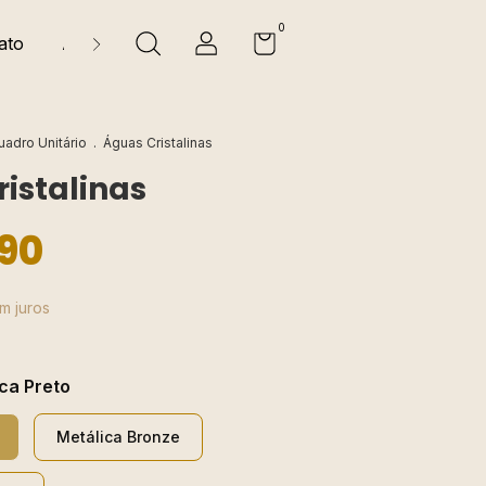
0
ato
Animais
Religiosos
Natureza
Florais e 
uadro Unitário
.
Águas Cristalinas
istalinas
90
m juros
ca Preto
Metálica Bronze