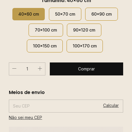
Tamanho:
40x60 cm
40x60 cm
50x70 cm
60x90 cm
70x100 cm
90x120 cm
100x150 cm
100x170 cm
Alterar CEP
Entregas para o CEP:
Meios de envio
Calcular
Não sei meu CEP