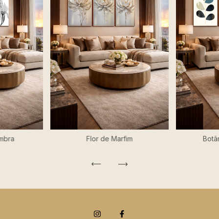
mbra
Flor de Marfim
Botâ