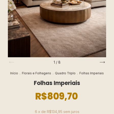
1
/
8
Início
.
Florais e Folhagens
.
Quadro Triplo
.
Folhas Imperiais
Folhas Imperiais
R$809,70
6
x de
R$134,95
sem juros