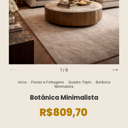
1
/
8
Início
.
Florais e Folhagens
.
Quadro Triplo
.
Botânica
Minimalista
Botânica Minimalista
R$809,70