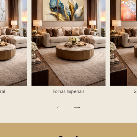
ral
Folhas Imperiais
G