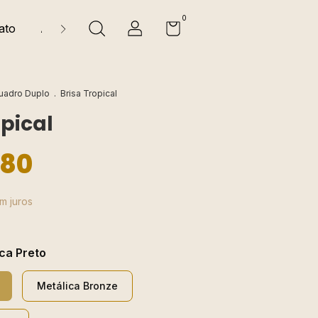
0
ato
Animais
Religiosos
Natureza
Florais e 
uadro Duplo
.
Brisa Tropical
opical
,80
m juros
ca Preto
Metálica Bronze