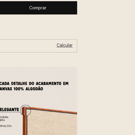
Alterar CEP
P:
Calcular