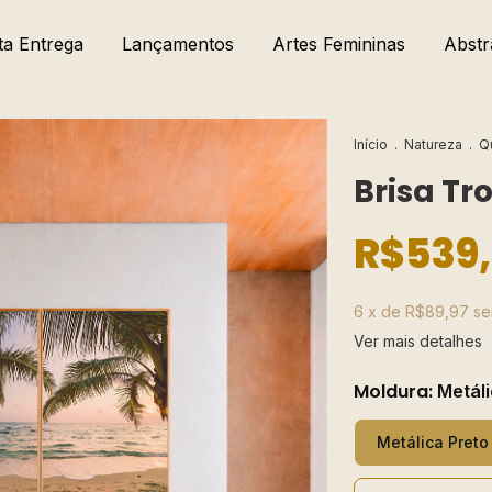
ta Entrega
Lançamentos
Artes Femininas
Abstr
Início
.
Natureza
.
Q
Brisa Tr
R$539
6
x de
R$89,97
se
Ver mais detalhes
Moldura:
Metáli
Metálica Preto