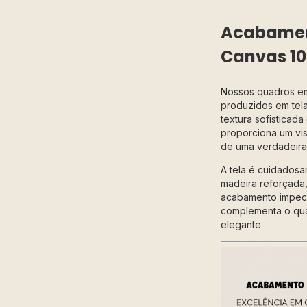
Acabament
Canvas 1
Nossos quadros 
produzidos em tela 
textura sofisticad
proporciona um vis
de uma verdadeira 
A tela é cuidadosa
madeira reforçada,
acabamento impecá
complementa o qu
elegante.