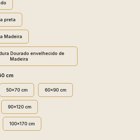
ado
a preta
a Madeira
dura Dourado envelhecido de
Madeira
60 cm
50x70 cm
60x90 cm
90x120 cm
100x170 cm